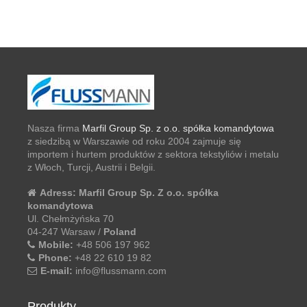
Nasza firma
Marfil Group Sp. z o.o. spółka komandytowa
z siedzibą w Warszawie od roku 2004 zajmuje się
importem i hurtem produktów z sektora tekstyliów i metalu
z Włoch, Turcji, Austrii i Belgii.
Adress:
Marfil Group Sp. Z o.o. spółka
komandytowa
Ul. Chełmżyńska 70
04-247 Warsaw /
Poland
Mobile:
+48 506 197 962
Phone:
+48 22 610 19 82
E-mail:
info@flussmann.com
Produkty