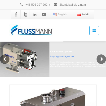
+48 506 197 962
/
Skontaktuj się z nami
English
Polski
FDP + Pompy Krzywkowe
Pompa wyporowa higieniczna
Pompa FDP jest krzywkową pompą wyporową konstrukcji
higienicznej nadającą się do użytku w przetwórstwie spożywczym,
mleczarskim, napojów, farmaceutycznym i branżach przemysłu chem