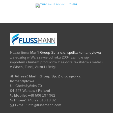
Nasza firma
Marfil Group Sp. z o.o. spółka komandytowa
z siedzibą w Warszawie od roku 2004 zajmuje się
importem i hurtem produktów z sektora tekstyliów i metalu
z Włoch, Turcji, Austrii i Belgii.
Adress:
Marfil Group Sp. Z o.o. spółka
komandytowa
Ul. Chełmżyńska 70
04-247 Warsaw /
Poland
Mobile:
+48 506 197 962
Phone:
+48 22 610 19 82
E-mail:
info@flussmann.com