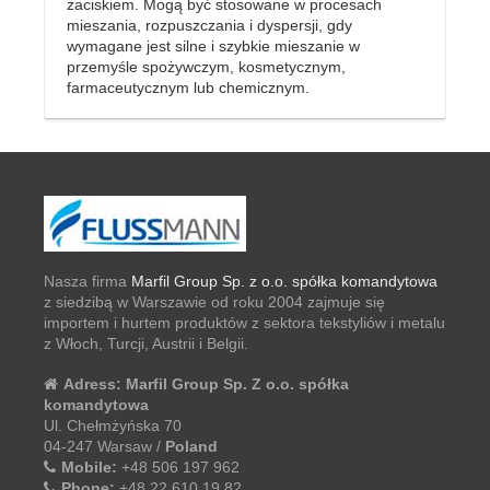
zaciskiem. Mogą być stosowane w procesach
mieszania, rozpuszczania i dyspersji, gdy
wymagane jest silne i szybkie mieszanie w
przemyśle spożywczym, kosmetycznym,
farmaceutycznym lub chemicznym.
Nasza firma
Marfil Group Sp. z o.o. spółka komandytowa
z siedzibą w Warszawie od roku 2004 zajmuje się
importem i hurtem produktów z sektora tekstyliów i metalu
z Włoch, Turcji, Austrii i Belgii.
Adress:
Marfil Group Sp. Z o.o. spółka
komandytowa
Ul. Chełmżyńska 70
04-247 Warsaw /
Poland
Mobile:
+48 506 197 962
Phone:
+48 22 610 19 82